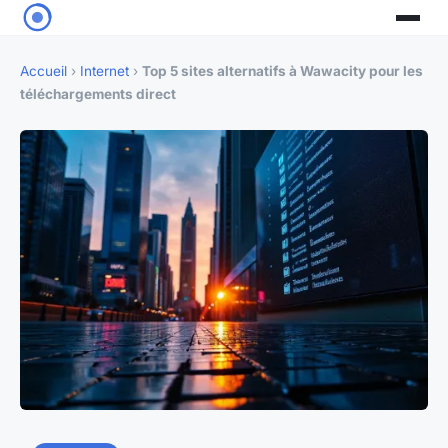
Accueil
›
Internet
›
Top 5 sites alternatifs à Wawacity pour les
téléchargements direct