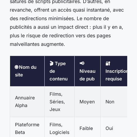
saturés de scripts publicitaires. D’autres, en
revanche, offrent un accès quasi instantané, avec
des redirections minimisées. Le nombre de
publicités a aussi un impact direct : plus il y en a,
plus le risque de redirection vers des pages
malveillantes augmente.
🎬 Type
📢
🔐
🌐 Nom du
de
Niveau
Inscription
site
contenu
de pub
requise
Films,
Annuaire
Séries,
Moyen
Non
Alpha
Jeux
Plateforme
Films,
Faible
Oui
Beta
Logiciels