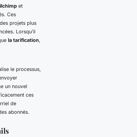
ilchimp
et
tés. Ces
des projets plus
ncées. Lorsqu’il
 que
la tarification
,
ise le processus,
 envoyer
me un nouvel
ficacement ces
riel de
 des abonnés.
ils