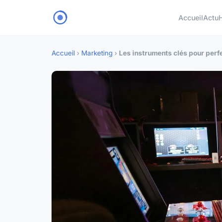
Accueil
Actu
Accueil
›
Marketing
›
Les instruments clés pour perfe