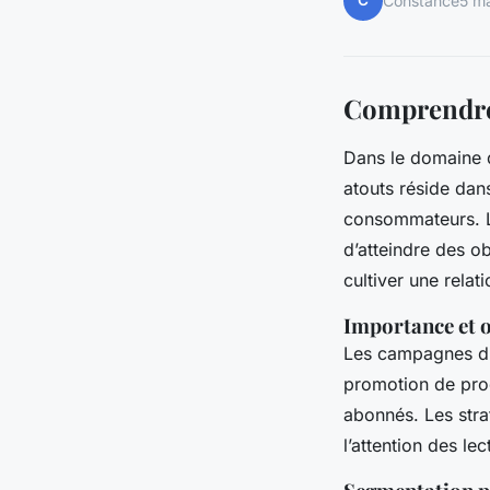
C
Constance
5 m
Comprendre 
Dans le domaine d
atouts réside dan
consommateurs.
d’atteindre des o
cultiver une relat
Importance et o
Les campagnes d’e
promotion de prod
abonnés. Les stra
l’attention des le