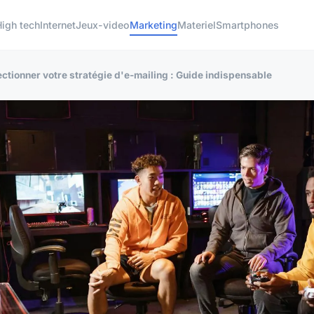
High tech
Internet
Jeux-video
Marketing
Materiel
Smartphones
ctionner votre stratégie d'e-mailing : Guide indispensable