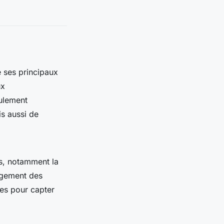
e ses principaux
ux
ulement
is aussi de
fs, notamment la
gagement des
ues pour capter