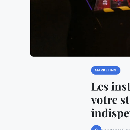
MARKETING
Les ins
votre s
indispe