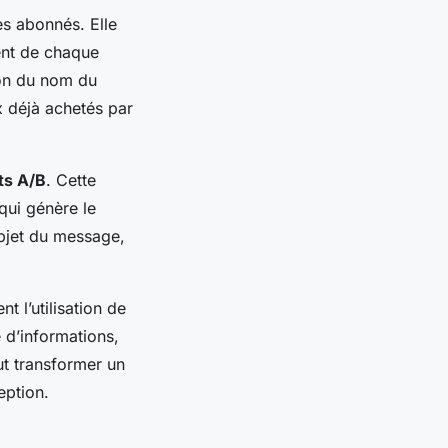
es abonnés. Elle
ent de chaque
ion du nom du
x déjà achetés par
ts A/B
. Cette
qui génère le
objet du message,
t l’utilisation de
é d’informations,
ut transformer un
eption.